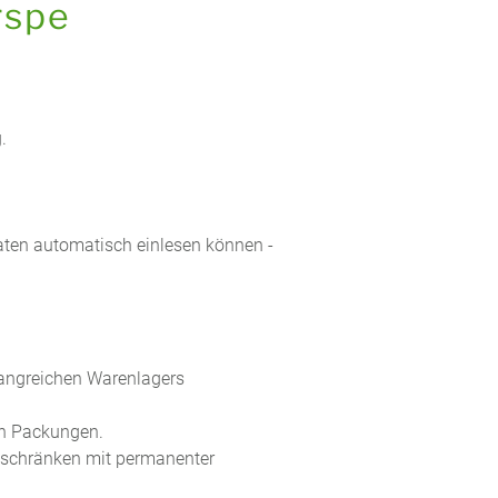
rspe
.
aten automatisch einlesen können -
fangreichen Warenlagers
en Packungen.
hlschränken mit permanenter