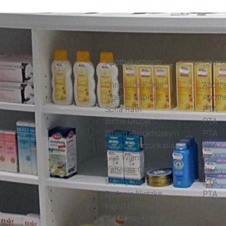
Apothekenteam:
(Stand
Christiane Karge
Apothe
Ifigenia Ropkas
Apothe
Sofia Rath
PTA
Birthe Grüber
PTA
Sinem Kücükhüseyin
PTA
Rebecca Krzonkalla
PKA
Lilia Wiens
PKA
Vanessa Galbo
PKA
Menfiye Akinci-Celik
PTA
Stefanie Nietzke
PTA
Ingrid Ebeling
PTA
Kimberley Meinel
PTA