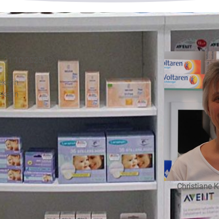
: 01.10.2025)
kerin
kerin
Christiane K