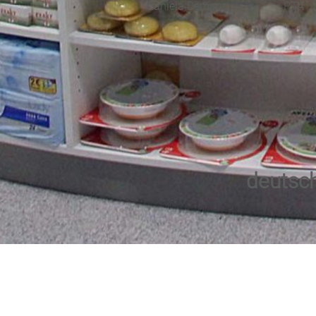
Daniela Demand
PTA
deutsch 